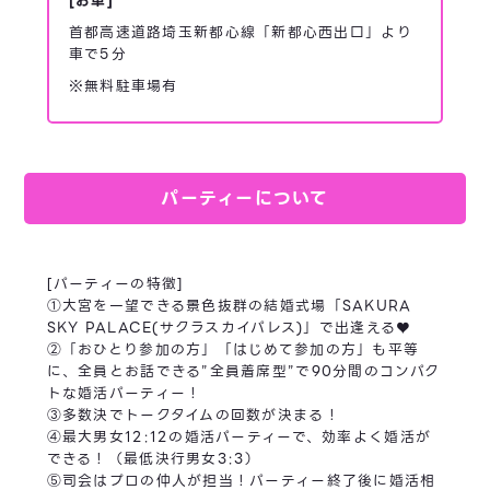
[お車]
首都高速道路埼玉新都心線「新都心西出口」より
車で5分
※無料駐車場有
パーティーについて
[パーティーの特徴]
①大宮を一望できる景色抜群の結婚式場「SAKURA
SKY PALACE(サクラスカイパレス)」で出逢える♥
②「おひとり参加の方」「はじめて参加の方」も平等
に、全員とお話できる”全員着席型”で90分間のコンパク
トな婚活パーティー！
③多数決でトークタイムの回数が決まる！
④最大男女12:12の婚活パーティーで、効率よく婚活が
できる！（最低決行男女3:3）
⑤司会はプロの仲人が担当！パーティー終了後に婚活相